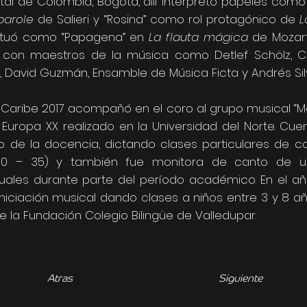
ital de Colombia, Bogotá, allí interpretó papeles como
 parole
de Salieri y “Rosina” como rol protagónico de
L
ctuó como “Papagena” en
La flauta mágica
de Mozart
 con maestros de la música como Detlef Schölz, Caro
o, David Guzmán, Ensamble de Música Ficta y Andrés Sil
oCaribe 2017 acompañó en el coro al grupo musical “Mo
uropa XX realizado en la Universidad del Norte. Cue
to de la docencia, dictando clases particulares de 
 (10 – 35) y también fue monitora de canto de u
uales durante parte del período académico. En el a
iniciación musical dando clases a niños entre 3 y 8 a
e la Fundación Colegio Bilingüe de Valledupar.
Atras
Siguiente