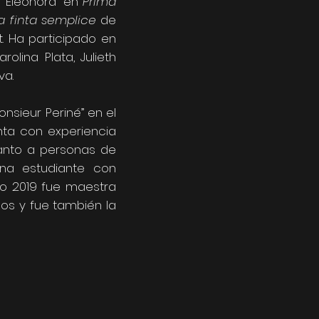
 “Eleonora” en
Prima
a finta semplice
de
. Ha participado en
lina Plata, Julieth
va.
nsieur Periné” en el
nta con experiencia
canto a personas de
na estudiante con
ño 2019 fue maestra
ños y fue también la