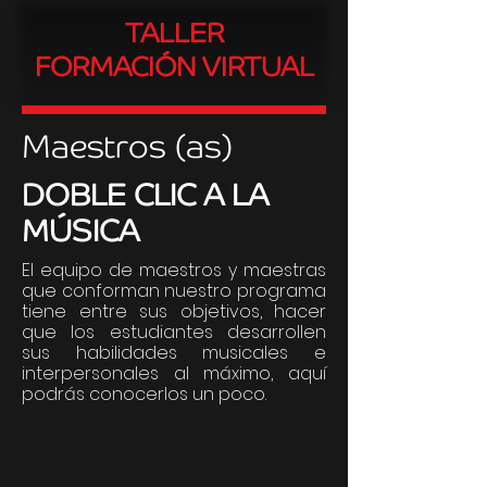
TALLER
FORMACIÓN VIRTUAL
Maestros (as)
DOBLE CLIC A LA
MÚSICA
El equipo de maestros y maestras
que conforman nuestro programa
tiene entre sus objetivos, hacer
que los estudiantes desarrollen
sus habilidades musicales e
interpersonales al máximo, aquí
podrás conocerlos un poco.