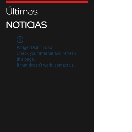
Últimas
NOTICIAS
Widget Didn’t Load
Check your internet and refresh
this page.
If that doesn’t work, contact us.