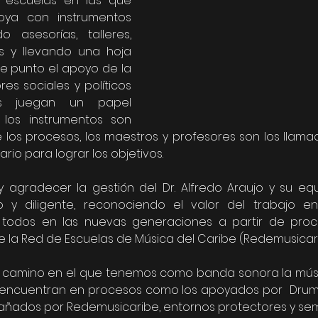
 escuelas en las que 
ya con instrumentos 
o asesorías, talleres, 
s y llevando una hoja 
te punto el apoyo de la 
es sociales y políticos 
s juegan un papel 
 los instrumentos son 
los procesos, los maestros y profesores son los llamado
io para lograr los objetivos. 
 agradecer la gestión del Dr. Alfredo Araujo y su equ
 y diligente, reconociendo el valor del trabajo en
 todos en las nuevas generaciones a partir de proce
e la Red de Escuelas de Música del Caribe (Redemusicari
 camino en el que tenemos como banda sonora la música
e encuentran en procesos como los apoyados por  Drum
ados por Redemusicaribe, entornos protectores y semil