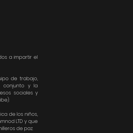
s a impartir el 
ipo de trabajo, 
 conjunto y la 
sos sociales y 
be). 
 de los niños, 
mnod LTD y que 
leros de paz. 