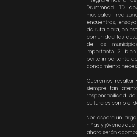
integraremos a las
Drummnod LTD. apo
musicales, realizand
encuentros, ensayo
de ruta clara; en es
comunidad, los actor
de los municipio
importante. Si bien
parte importante de 
conocimiento necesar
Queremos resaltar y
siempre tan atento
responsabilidad de
culturales como el d
Nos espera un largo
niñas y jóvenes qu
ahora serán acompañ