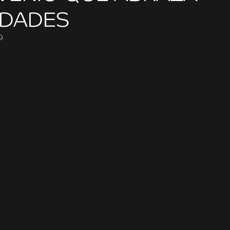
DADES
9