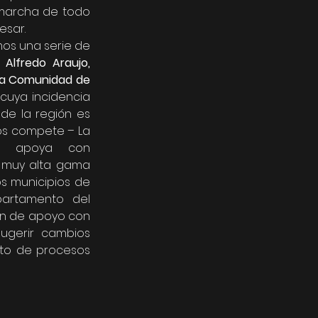
 marcha de todo 
sar.  
os una serie de 
. Alfredo Araujo, 
la Comunidad de 
 cuya incidencia 
de la región es 
os compete – La 
a apoya con 
 muy alta gama 
s municipios de 
artamento del 
an de apoyo con 
ugerir cambios 
nto de procesos 