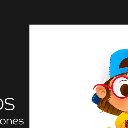
OS
iones