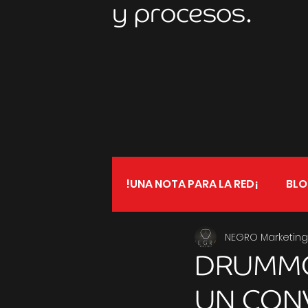
y procesos.
!UNA NOTA PARA LA RED¡
BL
NEGRO Marketing
DRUMMO
UN CON