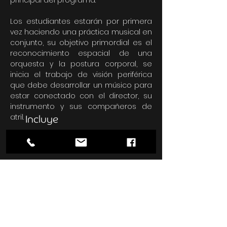
principal del programa.
Los estudiantes estarán por primera
vez haciendo una práctica musical en
conjunto, su objetivo primordial es el
reconocimiento espacial de una
orquesta y la postura corporal, se
inicia el trabajo de visión periférica
que debe desarrollar un músico para
estar conectado con el director, su
instrumento y sus compañeros de
atril.
Incluye
Instrumento Principal (violín,
viola, cello o contrabajo)
Lenguaje Musical I
Practica Coral I
Pre - Semillero de Orquesta
Atras
Siguiente