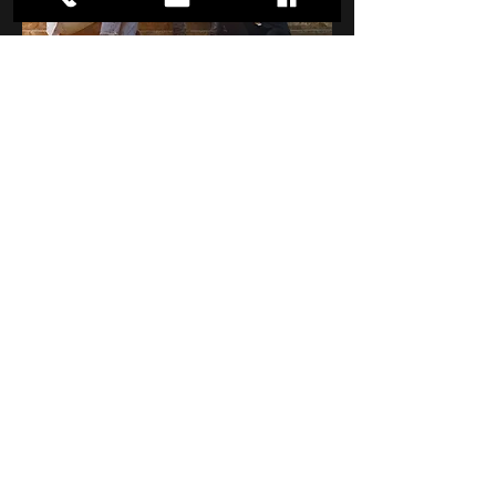
Licenciado en música con énfasis en
Dirección orquestal y coral de la
Universidad Pedagógica Nacional de
Colombia - sede Bogotá, recibió la
máxima nota otorgada a una tesis de
grado por su trabajo
etnomusicológico sobre la flauta de
mijo, aerófono originario de la costa
norte colombiana. Ha participado en
talleres de dirección orquestal
avalados por el Ministerio de Cultura
se desatacan los del años 2010 y 2011
realizados por la Orquesta