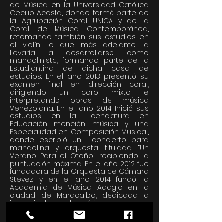
de Música en la Universidad Católica
Cecilio Acosta, donde formó parte de
la Agrupación Coral UNICA y de la
Coral de Música Contemporánea,
retomando también sus estudios en
el violín, lo que más adelante la
llevaría a desarrollarse como
mandolinista, formando parte de la
Estudiantina de dicha casa de
estudios. En el año 2013 presentó su
examen final en dirección coral,
dirigiendo un coro mixto e
interpretando obras de música
Venezolana. En el año 2014 Inició sus
estudios en la Licenciatura en
Educación mención música y una
Especialidad en Composición Musical,
donde escribió un concierto para
mandolina y orquesta titulada “Un
Verano Para el Otoño” recibiendo la
puntuación máxima. En el año 2012 fue
fundadora de la Orquesta de Cámara
Stevez y en el año 2014 fundó la
Academia de Música Adagio en la
ciudad de Maracaibo, dedicada a
impartir clases de música para todas
las edades. Actualmente es profesora
de Canto, mandolina, teoría y solfeo,