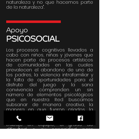
naturaleza y no que hacemos parte
de la naturaleza".
Apoyo
PSICOSOCIAL
Los procesos cognitivos llevados a
cabo con niños, niñas y jóvenes que
hacen parte de procesos artísticos
de comunidades en las cuales
prevalecen el abandono de uno de
los padres, la violencia intrafamiliar y
la falta de oportunidades para el
disfrute del juego y la sana
convivencia comprenden un sin
número de elementos psicológicos
que en nuestra Red buscamos
subsanar de manera creativa, la
manera en que fueron criados, la
habilidad y experiencia para
enfrentarse a los problemas del
trabajo en equipo, el grado de
dificultad o su capacidad para
afrontar nuevos retos, el lugar que